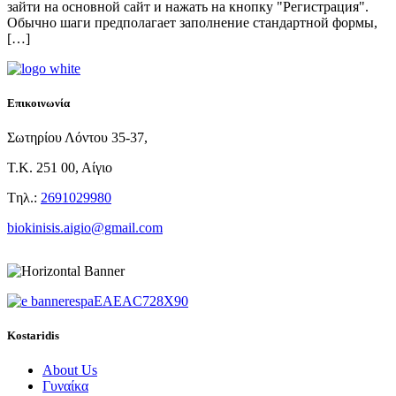
зайти на основной сайт и нажать на кнопку "Регистрация".
Обычно шаги предполагает заполнение стандартной формы,
[…]
Επικοινωνία
Σωτηρίου Λόντου 35-37,
Τ.Κ. 251 00, Αίγιο
Tηλ.:
2691029980
biokinisis.aigio@gmail.com
Kostaridis
About Us
Γυναίκα