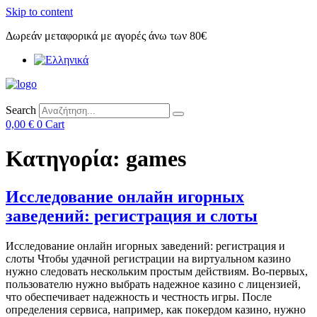
Skip to content
Δωρεάν μεταφορικά με αγορές άνω των 80€
Search
0,00
€
0
Cart
Κατηγορία:
games
Исследование онлайн игорных
заведений: регистрация и слоты
Исследование онлайн игорных заведений: регистрация и
слоты Чтобы удачной регистрации на виртуальном казино
нужно следовать нескольким простым действиям. Во-первых,
пользователю нужно выбрать надежное казино с лицензией,
что обеспечивает надежность и честность игры. После
определения сервиса, например, как покердом казино, нужно