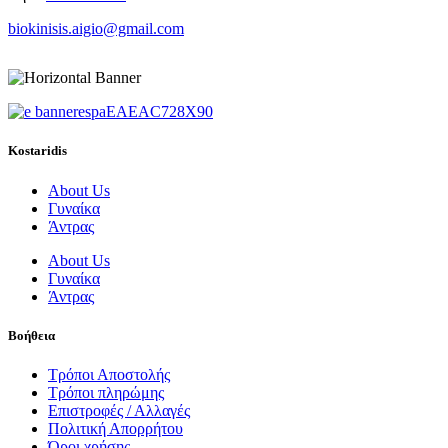
biokinisis.aigio@gmail.com
Kostaridis
About Us
Γυναίκα
Άντρας
About Us
Γυναίκα
Άντρας
Βοήθεια
Τρόποι Αποστολής
Τρόποι πληρώμης
Επιστροφές / Αλλαγές
Πολιτική Απορρήτου
Όροι χρήσης