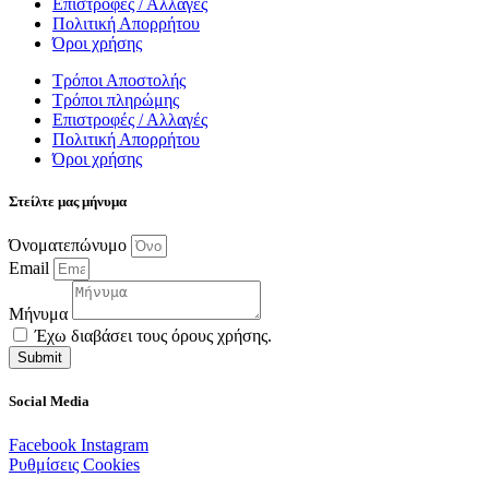
Επιστροφές / Αλλαγές
Πολιτική Απορρήτου
Όροι χρήσης
Τρόποι Αποστολής
Τρόποι πληρώμης
Επιστροφές / Αλλαγές
Πολιτική Απορρήτου
Όροι χρήσης
Στείλτε μας μήνυμα
Όνοματεπώνυμο
Email
Μήνυμα
Έχω διαβάσει τους όρους χρήσης.
Submit
Social Media
Facebook
Instagram
Ρυθμίσεις Cookies