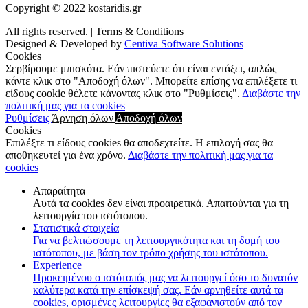
Copyright © 2022 kostaridis.gr
All rights reserved. | Terms & Conditions
Designed & Developed by
Centiva Software Solutions
Cookies
Σερβίρουμε μπισκότα. Εάν πιστεύετε ότι είναι εντάξει, απλώς
κάντε κλικ στο "Αποδοχή όλων". Μπορείτε επίσης να επιλέξετε τι
είδους cookie θέλετε κάνοντας κλικ στο "Ρυθμίσεις".
Διαβάστε την
πολιτική μας για τα cookies
Ρυθμίσεις
Άρνηση όλων
Αποδοχή όλων
Cookies
Επιλέξτε τι είδους cookies θα αποδεχτείτε. Η επιλογή σας θα
αποθηκευτεί για ένα χρόνο.
Διαβάστε την πολιτική μας για τα
cookies
Απαραίτητα
Αυτά τα cookies δεν είναι προαιρετικά. Απαιτούνται για τη
λειτουργία του ιστότοπου.
Στατιστικά στοιχεία
Για να βελτιώσουμε τη λειτουργικότητα και τη δομή του
ιστότοπου, με βάση τον τρόπο χρήσης του ιστότοπου.
Experience
Προκειμένου ο ιστότοπός μας να λειτουργεί όσο το δυνατόν
καλύτερα κατά την επίσκεψή σας. Εάν αρνηθείτε αυτά τα
cookies, ορισμένες λειτουργίες θα εξαφανιστούν από τον