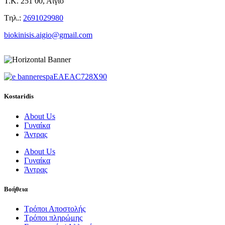
Τ.Κ. 251 00, Αίγιο
Tηλ.:
2691029980
biokinisis.aigio@gmail.com
Kostaridis
About Us
Γυναίκα
Άντρας
About Us
Γυναίκα
Άντρας
Βοήθεια
Τρόποι Αποστολής
Τρόποι πληρώμης