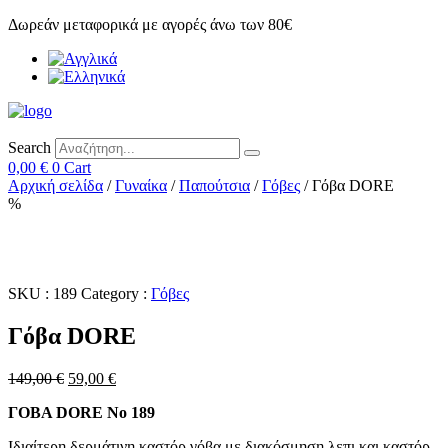
Skip
Δωρεάν μεταφορικά με αγορές άνω των 80€
to
content
Search
0,00
€
0
Cart
Αρχική σελίδα
/
Γυναίκα
/
Παπούτσια
/
Γόβες
/ Γόβα DORE
%
SKU :
189
Category :
Γόβες
Γόβα DORE
Original
Η
149,00
€
59,00
€
price
τρέχουσα
ΓΟΒΑ DORE No 189
was:
τιμή
149,00 €.
είναι:
Ιδιαίτερη δερμάτινη καστόρ γόβα με διακόσμηση λεπι και καστόρ.