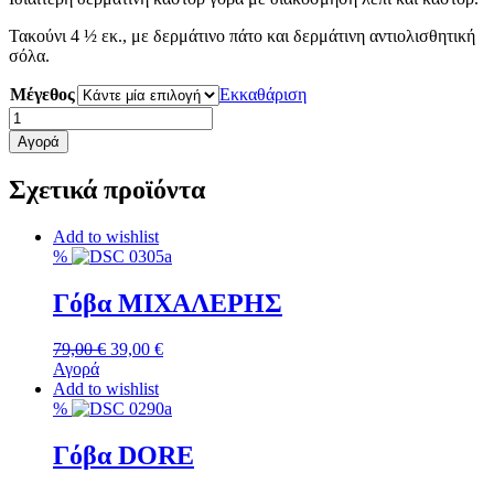
59,00 €.
Τακούνι 4 ½ εκ., με δερμάτινο πάτο και δερμάτινη αντιολισθητική
σόλα.
Μέγεθος
Εκκαθάριση
Γόβα
DORE
Αγορά
ποσότητα
Σχετικά προϊόντα
Add to wishlist
%
Γόβα ΜΙΧΑΛΕΡΗΣ
Original
Η
79,00
€
39,00
€
price
τρέχουσα
Αγορά
Αυτό
was:
τιμή
Add to wishlist
το
79,00 €.
είναι:
%
προϊόν
39,00 €.
έχει
Γόβα DORE
πολλαπλές
παραλλαγές.