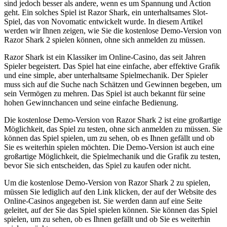
sind jedoch besser als andere, wenn es um Spannung und Action
geht. Ein solches Spiel ist Razor Shark, ein unterhaltsames Slot-
Spiel, das von Novomatic entwickelt wurde. In diesem Artikel
werden wir Ihnen zeigen, wie Sie die kostenlose Demo-Version von
Razor Shark 2 spielen können, ohne sich anmelden zu müssen.
Razor Shark ist ein Klassiker im Online-Casino, das seit Jahren
Spieler begeistert. Das Spiel hat eine einfache, aber effektive Grafik
und eine simple, aber unterhaltsame Spielmechanik. Der Spieler
muss sich auf die Suche nach Schätzen und Gewinnen begeben, um
sein Vermögen zu mehren. Das Spiel ist auch bekannt für seine
hohen Gewinnchancen und seine einfache Bedienung.
Die kostenlose Demo-Version von Razor Shark 2 ist eine großartige
Möglichkeit, das Spiel zu testen, ohne sich anmelden zu müssen. Sie
können das Spiel spielen, um zu sehen, ob es Ihnen gefällt und ob
Sie es weiterhin spielen möchten. Die Demo-Version ist auch eine
großartige Möglichkeit, die Spielmechanik und die Grafik zu testen,
bevor Sie sich entscheiden, das Spiel zu kaufen oder nicht.
Um die kostenlose Demo-Version von Razor Shark 2 zu spielen,
müssen Sie lediglich auf den Link klicken, der auf der Website des
Online-Casinos angegeben ist. Sie werden dann auf eine Seite
geleitet, auf der Sie das Spiel spielen können. Sie können das Spiel
spielen, um zu sehen, ob es Ihnen gefällt und ob Sie es weiterhin