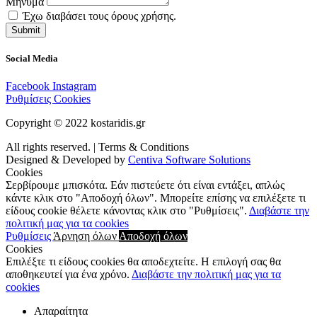
Μήνυμα
Έχω διαβάσει τους όρους χρήσης.
Submit
Social Media
Facebook
Instagram
Ρυθμίσεις Cookies
Copyright © 2022 kostaridis.gr
All rights reserved. | Terms & Conditions
Designed & Developed by
Centiva Software Solutions
Cookies
Σερβίρουμε μπισκότα. Εάν πιστεύετε ότι είναι εντάξει, απλώς
κάντε κλικ στο "Αποδοχή όλων". Μπορείτε επίσης να επιλέξετε τι
είδους cookie θέλετε κάνοντας κλικ στο "Ρυθμίσεις".
Διαβάστε την
πολιτική μας για τα cookies
Ρυθμίσεις
Άρνηση όλων
Αποδοχή όλων
Cookies
Επιλέξτε τι είδους cookies θα αποδεχτείτε. Η επιλογή σας θα
αποθηκευτεί για ένα χρόνο.
Διαβάστε την πολιτική μας για τα
cookies
Απαραίτητα