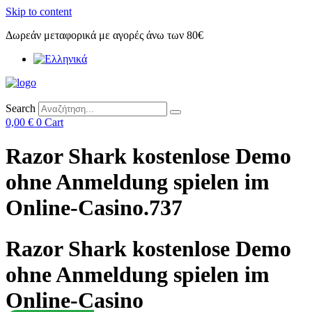
Skip to content
Δωρεάν μεταφορικά με αγορές άνω των 80€
Search
0,00
€
0
Cart
Razor Shark kostenlose Demo
ohne Anmeldung spielen im
Online-Casino.737
Razor Shark kostenlose Demo
ohne Anmeldung spielen im
Online-Casino