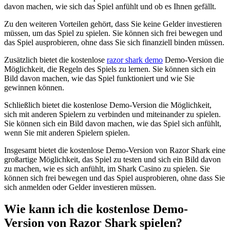
davon machen, wie sich das Spiel anfühlt und ob es Ihnen gefällt.
Zu den weiteren Vorteilen gehört, dass Sie keine Gelder investieren
müssen, um das Spiel zu spielen. Sie können sich frei bewegen und
das Spiel ausprobieren, ohne dass Sie sich finanziell binden müssen.
Zusätzlich bietet die kostenlose
razor shark demo
Demo-Version die
Möglichkeit, die Regeln des Spiels zu lernen. Sie können sich ein
Bild davon machen, wie das Spiel funktioniert und wie Sie
gewinnen können.
Schließlich bietet die kostenlose Demo-Version die Möglichkeit,
sich mit anderen Spielern zu verbinden und miteinander zu spielen.
Sie können sich ein Bild davon machen, wie das Spiel sich anfühlt,
wenn Sie mit anderen Spielern spielen.
Insgesamt bietet die kostenlose Demo-Version von Razor Shark eine
großartige Möglichkeit, das Spiel zu testen und sich ein Bild davon
zu machen, wie es sich anfühlt, im Shark Casino zu spielen. Sie
können sich frei bewegen und das Spiel ausprobieren, ohne dass Sie
sich anmelden oder Gelder investieren müssen.
Wie kann ich die kostenlose Demo-
Version von Razor Shark spielen?