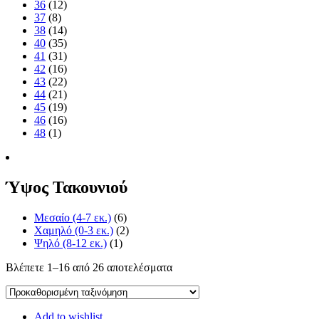
36
(12)
37
(8)
38
(14)
40
(35)
41
(31)
42
(16)
43
(22)
44
(21)
45
(19)
46
(16)
48
(1)
Ύψος Τακουνιού
Μεσαίο (4-7 εκ.)
(6)
Χαμηλό (0-3 εκ.)
(2)
Ψηλό (8-12 εκ.)
(1)
Βλέπετε 1–16 από 26 αποτελέσματα
Add to wishlist