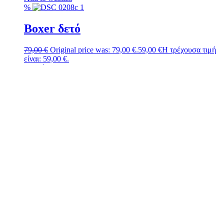
%
Boxer δετό
79,00
€
Original price was: 79,00 €.
59,00
€
Η τρέχουσα τιμή
είναι: 59,00 €.
Αγορά
Αυτό το προϊόν έχει πολλαπλές παραλλαγές. Οι επιλογές
μπορούν να επιλεγούν στη σελίδα του προϊόντος
Add to wishlist
%
Cabrini δετό
89,00
€
Original price was: 89,00 €.
69,00
€
Η τρέχουσα τιμή
είναι: 69,00 €.
Αγορά
Αυτό το προϊόν έχει πολλαπλές παραλλαγές. Οι επιλογές
μπορούν να επιλεγούν στη σελίδα του προϊόντος
Add to wishlist
%
Cabrini παντοφλέ μαύρο