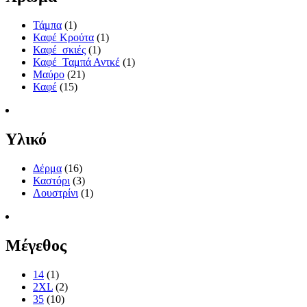
Τάμπα
(1)
Καφέ Κρούτα
(1)
Καφέ_σκιές
(1)
Καφέ_Ταμπά Αντκέ
(1)
Μαύρο
(21)
Καφέ
(15)
Υλικό
Δέρμα
(16)
Καστόρι
(3)
Λουστρίνι
(1)
Μέγεθος
14
(1)
2XL
(2)
35
(10)